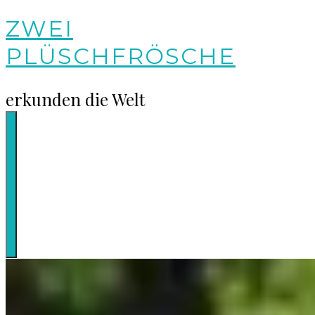
Springe
ZWEI
zum
PLÜSCHFRÖSCHE
Inhalt
erkunden die Welt
Seitenleiste
umschalten